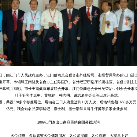
日，由江门市人民政府主办，江门侨商总会联合市外经贸局、市经贸局承办的江门进
重开幕。市领导王南健及省台办主任陈国兴、省外经贸厅副厅长梁桂萱、省侨办副主
开幕式并剪彩。市长王南健宣布展销会开幕。江门侨商总会会长吴荣治，创会会长李
叶子轩和李惠中、黄铣铭、韩志明、谭志豪副会长等出席开幕式。
展，共设
320
多个标准展位。展销会三日人流量达到
11
万人次，现场销售额
1660
多万元
亿元。我会知名品牌李锦记、嘉士利、德士活苹果牌牛仔裤等多家企业参展。
2009江門進出口商品展銷會開幕禮講詞
各位領導、各位嘉賓各位傳媒朋友、各位參展商、各位鄉親，大家早上好！