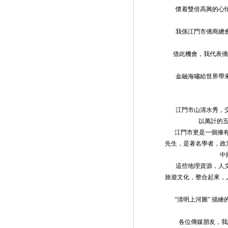
懷着雙倍高興的心情
我係江門市僑商總會
借此機會，我代表僑商
金融海嘯給世界帶來巨
江門市山清水秀，交
以萬計的
江門市更是一個擁有深
先生，是著名學者，政
中
這些地理資源，人文
旅遊文化，整合起來，
“清明上河圖” 描繪
各位傳媒朋友，我請