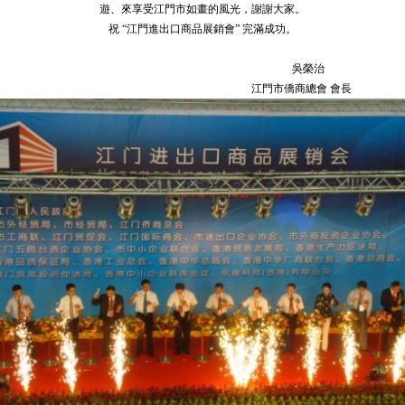
遊、來享受江門市如畫的風光，謝謝大家。
祝 “江門進出口商品展銷會” 完滿成功。
吳榮治
江門市僑商總會 會長