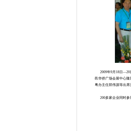
2009
年
9
月
18
日—
20
邑华侨广场会展中心隆
粤办主任郑伟源等出席
200
多家企业同时参