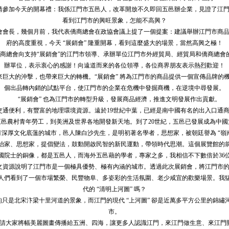
參加今天的開幕禮：我係江門市五邑人，改革開放不久即回五邑辦企業，見證了江門
看到江門市的興旺景象，怎能不高興？
會長，幾個月前，我代表僑商總會在政協會議上提了一個提案：建議舉辦江門市商品
府的高度重視，今天 “展銷會” 隆重開幕，看到這麼盛大的場景，當然高興之極！
總會向支持“展銷會”的江門市領導、承辦單位江門市外經貿局、經貿局和僑商總會
辦單位，表示衷心的感謝！向遠道而來的各位領導，各位商界朋友表示熱烈歡迎！
大的沖擊，也帶來巨大的轉機。“展銷會” 將為江門市的商品提供一個宣傳品牌的
個出品轉內銷的試點平台，使江門市的企業在危機中發掘商機，在逆境中尋發展。
“展銷會” 也為江門市的轉型升級，發展商品經濟，推進文明發展作出貢獻。
通便利，有豐富的地理環境資源。遠於19世紀中葉，已經是南中國有名的出入口通商
五邑農村青年勞工，到美洲及世界各地開發新天地。到了20世紀，五邑已發展成為中國
厚文化底薀的城市，邑人陳白沙先生，是明初著名學者，思想家，被朝廷譽為 “嶺南
治家、思想家，提倡變法，鼓動開啟民智的新民運動，帶領時代思潮。這個展覽館的前
國院士的銅像，都是五邑人，而海外五邑藉的學者，專家之多，我相信不下數倍於36
資源說明了江門市是一個極具優勢、極有內涵的城市。透過此次展銷會，將江門市的
人們看到了一個市場繁榮、民豐物阜、多姿彩的生活氛圍、老少咸宜的歡樂場景。我
代的 “清明上河圖” 嗎？
的只是北宋汴梁十里河道的景象，而江門的現代 “上河圖” 卻是近萬多平方公里的錦繡
市。
大家將幅美麗圖畫傳播給五洲、四海，讓更多人認識江門，來江門做生意、來江門