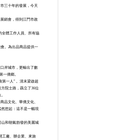
市三十年的發展，今天
展銷會，得到江門市政
的全體工作人員、所有協
機會。為出品商品提供一
口岸城市，更輸出了數
第一僑鄉。
第一人” 。清末梁啟超
方院士路，聶立了36位
位。
商品文化、華僑文化、
猛然想起：這不是一幅現
河山和朝氣勃發的美麗城
開工廠、辦企業、來旅